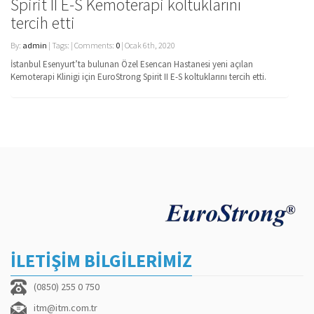
Spirit II E-S Kemoterapi koltuklarını
tercih etti
By:
admin
| Tags: | Comments:
0
| Ocak 6th, 2020
İstanbul Esenyurt’ta bulunan Özel Esencan Hastanesi yeni açılan
Kemoterapi Klinigi için EuroStrong Spirit II E-S koltuklarını tercih etti.
İLETİŞİM BİLGİLERİMİZ
(0850) 255 0 750
itm@itm.com.tr