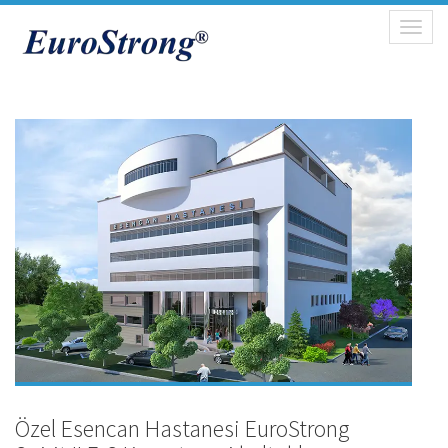
Toggl
naviga
Özel Esencan Hastanesi EuroStrong