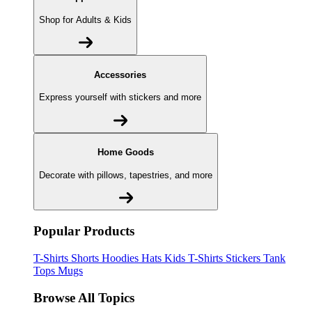
Shop for Adults & Kids
Accessories
Express yourself with stickers and more
Home Goods
Decorate with pillows, tapestries, and more
Popular Products
T-Shirts
Shorts
Hoodies
Hats
Kids T-Shirts
Stickers
Tank
Tops
Mugs
Browse All Topics