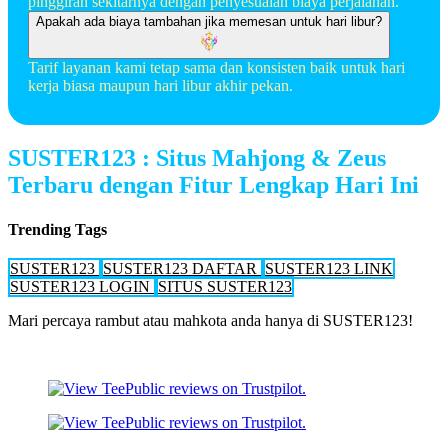
pinggiran sekitarnya dengan penyesuaian biaya perjalanan.
Apakah ada biaya tambahan jika memesan untuk hari libur?
Tarif layanan kami tetap sama dan konsisten baik untuk hari
kerja biasa maupun hari libur akhir pekan.
SUSTER123 : Situs Mahjong & Zeus
Terbaru dengan Fitur Lengkap Hari Ini
Trending Tags
SUSTER123
SUSTER123 DAFTAR
SUSTER123 LINK
SUSTER123 LOGIN
SITUS SUSTER123
Mari percaya rambut atau mahkota anda hanya di SUSTER123!