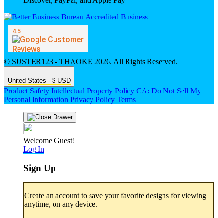
© SUSTER123 - THAOKE 2026. All Rights Reserved.
United States - $ USD
Product Safety
Intellectual Property Policy
CA: Do Not Sell My
Personal Information
Privacy Policy
Terms
Welcome Guest!
Log In
Sign Up
Create an account to save your favorite designs for viewing
anytime, on any device.