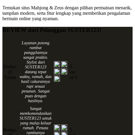
Temukan situs Mahjong & Zeus dengan pilihan permainan menarik,
tampilan modern, serta fitur lengkap yang memberikan pengalaman
bermain online yang nyaman.
REVIEW dari Pelanggan SUSTER123!
Layanan potong
rambut
panggilannya
sangat praktis.
Stylist dari
Marko,
5
SUSTER123
25
out
datang tepat
waktu, ramah, dan
Tahun
of 5
hasil cukurannya
rapi sesuai
pesanan. Sangat
puas dengan
hasilnya.
Sangat
merekomendasikan
SUSTER123 untuk
yang malas keluar
rumah. Penata
Bunga,
5
rambutnya