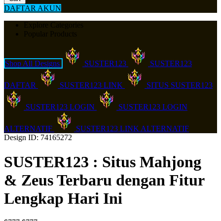
DAFTAR AKUN
Explore Categories
Popular Products
Shop All Designs
SUSTER123
SUSTER123
DAFTAR
SUSTER123 LINK
SITUS SUSTER123
SUSTER123 LOGIN
SUSTER123 LOGIN
ALTERNATIF
SUSTER123 LINK ALTERNATIF
Design ID: 74165272
SUSTER123 : Situs Mahjong
& Zeus Terbaru dengan Fitur
Lengkap Hari Ini