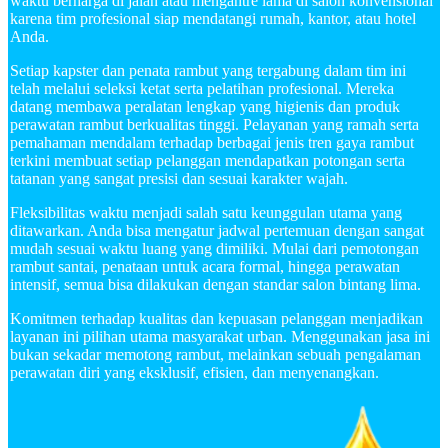
waktu berharga di jalan atau mengantre lama di salon konvensional
karena tim profesional siap mendatangi rumah, kantor, atau hotel
Anda.
Setiap kapster dan penata rambut yang tergabung dalam tim ini
telah melalui seleksi ketat serta pelatihan profesional. Mereka
datang membawa peralatan lengkap yang higienis dan produk
perawatan rambut berkualitas tinggi. Pelayanan yang ramah serta
pemahaman mendalam terhadap berbagai jenis tren gaya rambut
terkini membuat setiap pelanggan mendapatkan potongan serta
tatanan yang sangat presisi dan sesuai karakter wajah.
Fleksibilitas waktu menjadi salah satu keunggulan utama yang
ditawarkan. Anda bisa mengatur jadwal pertemuan dengan sangat
mudah sesuai waktu luang yang dimiliki. Mulai dari pemotongan
rambut santai, penataan untuk acara formal, hingga perawatan
intensif, semua bisa dilakukan dengan standar salon bintang lima.
Komitmen terhadap kualitas dan kepuasan pelanggan menjadikan
layanan ini pilihan utama masyarakat urban. Menggunakan jasa ini
bukan sekadar memotong rambut, melainkan sebuah pengalaman
perawatan diri yang eksklusif, efisien, dan menyenangkan.