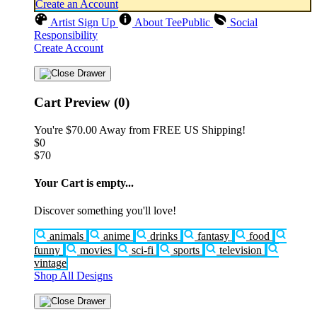
Create an Account
Artist Sign Up
About TeePublic
Social
Responsibility
Create Account
Cart Preview (0)
You're
$70.00
Away from
FREE US Shipping!
$0
$70
Your Cart is empty...
Discover something you'll love!
animals
anime
drinks
fantasy
food
funny
movies
sci-fi
sports
television
vintage
Shop All Designs