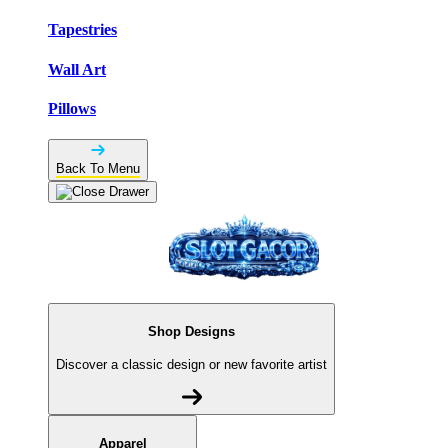
Tapestries
Wall Art
Pillows
Back To Menu
Shop Designs
Discover a classic design or new favorite artist
Apparel