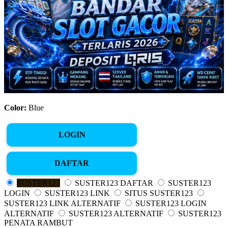
Color:
Blue
LOGIN
DAFTAR
SUSTER123
SUSTER123 DAFTAR
SUSTER123
LOGIN
SUSTER123 LINK
SITUS SUSTER123
SUSTER123 LINK ALTERNATIF
SUSTER123 LOGIN
ALTERNATIF
SUSTER123 ALTERNATIF
SUSTER123
PENATA RAMBUT